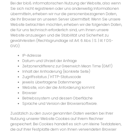
Bei der bloß informatorischen Nutzung der Website, also wenn
Sie sich nicht registrieren oder uns anderweitig Informationen
übermitteln, erheben wir nur die personenbezogenen Daten,
die Ihr Browser an unseren Server übermittelt. Wenn Sie unsere
Website betrachten möchten, erheben wir die folgenden Daten,
die für uns technisch erforderlich sind, um Ihnen unsere
Website anzuzeigen und die Stabilität und Sicherheit zu
gewährleisten (Rechtsgrundlage ist Art. 6 Abs. | S. | lit. f DS-
GVO):
IP-Adresse
Datum und Uhrzeit der Anfrage
Zeitzonendifferenz zur Greenwich Mean Time (GMT)
Inhalt der Anfroderung (konkrete Seite)
Zugriffsstatus / HTTP-Statuscode
jeweils übertragene Datenmenge
Website, von der die Anforderung kommt
Browser
Betriebssystem und dessen Oberfläche
Sprache und Version der Browsersoftware.
Zusätzlich zu den zuvor genannten Daten werden bei Ihrer
Nutzung unserer Website Cookies auf Ihrem Rechner
gespeichert. Bei Cookies handelt es sich um kleine Textdateien,
die auf Ihrer Festplatte dem von Ihnen verwendeten Browser